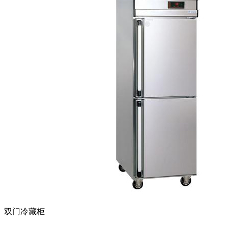
双门冷藏柜