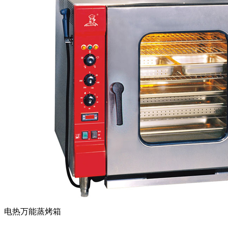
电热万能蒸烤箱