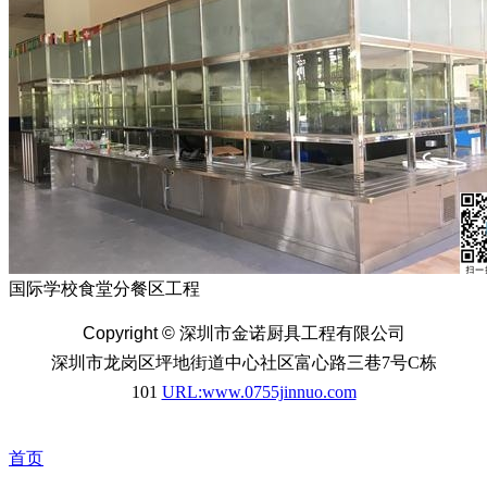
国际学校食堂分餐区工程
Copyright ©
深圳市金诺厨具工程有限公司
深圳市龙岗区坪地街道中心社区富心路三巷7号C栋
101
URL:www.0755jinnuo.com
首页