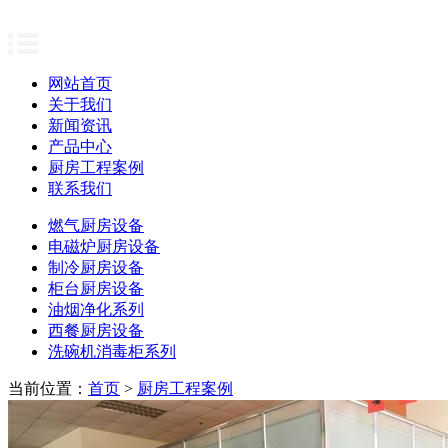
网站首页
关于我们
新闻资讯
产品中心
厨房工程案例
联系我们
燃气厨房设备
电磁炉厨房设备
制冷厨房设备
柜台厨房设备
油烟净化系列
西餐厨房设备
洗碗机消毒柜系列
当前位置：
首页
>
厨房工程案例