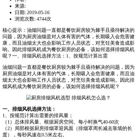
来源:
日期: 2019-05-16
浏览次数:
4744
次
核心提示：油烟问题一直都是餐饮厨房较为棘手且亟待解决的
问题，因为厨房油烟是对人体有害的气体，长期吸入会危害健
康，而且油烟太大也会影响工作人员状态，对烹饪美食造成影
响。因此排烟风机成为餐饮厨房的必备，该如何选择排烟风机
呢？一、排烟风机选择方法：1、按规范计算出需
油烟问题一直都是餐饮厨房较为棘手且亟待解决的问题，因为
厨房油烟是对人体有害的气体，长期吸入会危害健康，而且油
烟太大也会影响工作人员状态，对烹饪美食造成影响。因此排
烟风机成为餐饮厨房的必备，该如何选择排烟风机呢？
一、排烟风机选择方法：
1、按规范计算出需要的排风量；
（1）总体排风量、根据厨房空间、每小时换气40-60次
（2）局部根据厨房排烟罩迎风面（排烟罩周长减去靠墙的长
度），每秒风速在0.5米左右。